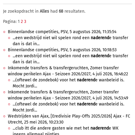
Je zoekopdracht in
Alles
had
68
resultaten.
Pagina: 1
2
3
Binnenlandse competities, PSV, 5 augustus 2026, 11:35:54
...een wedstrijd niet wil spelen rond een
naderend
e transfer
dan is dat in...
Binnenlandse competities, PSV, 5 augustus 2026, 10:18:53
...een wedstrijd niet wil spelen rond een
naderend
e transfer
dan is dat in...
Inkomende transfers & transfergeruchten, Zomer transfer
window perikelen Ajax - Seizoen 2026/2027, 4 juli 2026, 16:46:22
...(oftewel de zondebok) voor het
naderend
e wanbeleid is.
Mocht Jordi...
Inkomende transfers & transfergeruchten, Zomer transfer
window perikelen Ajax - Seizoen 2026/2027, 4 juli 2026, 14:53:49
...(oftewel de zondebok) voor het
naderend
e wanbeleid is.
Mocht Jordi...
Wedstrijden van Ajax, [Eredivisie Play-Offs 2025/2026] Ajax - FC
Utrecht, 25 mei 2026, 10:23:30
...club itt die andere gasten wie met het
naderend
e WK
ineens allemaal pijntjes...