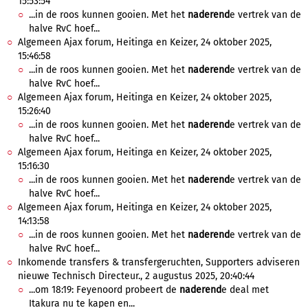
15:53:54
...in de roos kunnen gooien. Met het
naderend
e vertrek van de
halve RvC hoef...
Algemeen Ajax forum, Heitinga en Keizer, 24 oktober 2025,
15:46:58
...in de roos kunnen gooien. Met het
naderend
e vertrek van de
halve RvC hoef...
Algemeen Ajax forum, Heitinga en Keizer, 24 oktober 2025,
15:26:40
...in de roos kunnen gooien. Met het
naderend
e vertrek van de
halve RvC hoef...
Algemeen Ajax forum, Heitinga en Keizer, 24 oktober 2025,
15:16:30
...in de roos kunnen gooien. Met het
naderend
e vertrek van de
halve RvC hoef...
Algemeen Ajax forum, Heitinga en Keizer, 24 oktober 2025,
14:13:58
...in de roos kunnen gooien. Met het
naderend
e vertrek van de
halve RvC hoef...
Inkomende transfers & transfergeruchten, Supporters adviseren
nieuwe Technisch Directeur., 2 augustus 2025, 20:40:44
...om 18:19: Feyenoord probeert de
naderend
e deal met
Itakura nu te kapen en...