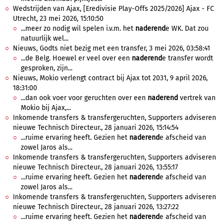
Wedstrijden van Ajax, [Eredivisie Play-Offs 2025/2026] Ajax - FC
Utrecht, 23 mei 2026, 15:10:50
...meer zo nodig wil spelen i.v.m. het
naderend
e WK. Dat zou
natuurlijk wel...
Nieuws, Godts niet bezig met een transfer, 3 mei 2026, 03:58:41
...de Belg. Hoewel er veel over een
naderend
e transfer wordt
gesproken, zijn...
Nieuws, Mokio verlengt contract bij Ajax tot 2031, 9 april 2026,
18:31:00
...dan ook voer voor geruchten over een
naderend
vertrek van
Mokio bij Ajax,...
Inkomende transfers & transfergeruchten, Supporters adviseren
nieuwe Technisch Directeur., 28 januari 2026, 15:14:54
...ruime ervaring heeft. Gezien het
naderend
e afscheid van
zowel Jaros als...
Inkomende transfers & transfergeruchten, Supporters adviseren
nieuwe Technisch Directeur., 28 januari 2026, 13:55:17
...ruime ervaring heeft. Gezien het
naderend
e afscheid van
zowel Jaros als...
Inkomende transfers & transfergeruchten, Supporters adviseren
nieuwe Technisch Directeur., 28 januari 2026, 13:27:22
...ruime ervaring heeft. Gezien het
naderend
e afscheid van