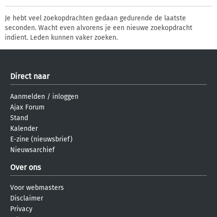
Je hebt veel zoekopdrachten gedaan gedurende de laatste
seconden. Wacht even alvorens je een nieuwe zoekopdracht
indient. Leden kunnen vaker zoeken.
Direct naar
Aanmelden
/
inloggen
Ajax Forum
Stand
Kalender
E-zine (nieuwsbrief)
Nieuwsarchief
Over ons
Voor webmasters
Disclaimer
Privacy