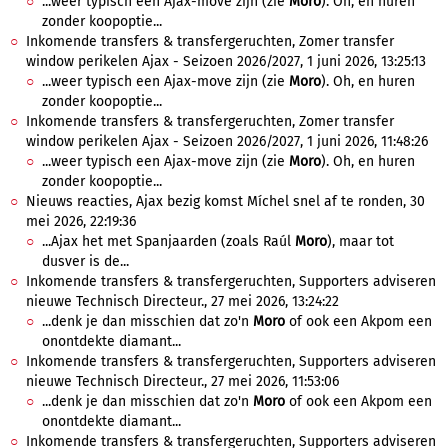
...weer typisch een Ajax-move zijn (zie
Moro
). Oh, en huren
zonder koopoptie...
Inkomende transfers & transfergeruchten, Zomer transfer
window perikelen Ajax - Seizoen 2026/2027, 1 juni 2026, 13:25:13
...weer typisch een Ajax-move zijn (zie
Moro
). Oh, en huren
zonder koopoptie...
Inkomende transfers & transfergeruchten, Zomer transfer
window perikelen Ajax - Seizoen 2026/2027, 1 juni 2026, 11:48:26
...weer typisch een Ajax-move zijn (zie
Moro
). Oh, en huren
zonder koopoptie...
Nieuws reacties, Ajax bezig komst Míchel snel af te ronden, 30
mei 2026, 22:19:36
...Ajax het met Spanjaarden (zoals Raúl
Moro
), maar tot
dusver is de...
Inkomende transfers & transfergeruchten, Supporters adviseren
nieuwe Technisch Directeur., 27 mei 2026, 13:24:22
...denk je dan misschien dat zo'n
Moro
of ook een Akpom een
onontdekte diamant...
Inkomende transfers & transfergeruchten, Supporters adviseren
nieuwe Technisch Directeur., 27 mei 2026, 11:53:06
...denk je dan misschien dat zo'n
Moro
of ook een Akpom een
onontdekte diamant...
Inkomende transfers & transfergeruchten, Supporters adviseren