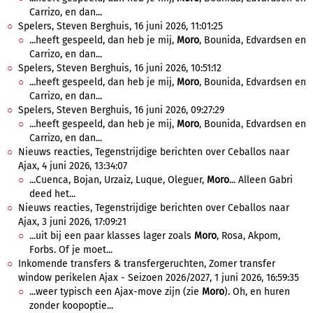
Carrizo, en dan...
Spelers, Steven Berghuis, 16 juni 2026, 11:01:25
...heeft gespeeld, dan heb je mij,
Moro
, Bounida, Edvardsen en
Carrizo, en dan...
Spelers, Steven Berghuis, 16 juni 2026, 10:51:12
...heeft gespeeld, dan heb je mij,
Moro
, Bounida, Edvardsen en
Carrizo, en dan...
Spelers, Steven Berghuis, 16 juni 2026, 09:27:29
...heeft gespeeld, dan heb je mij,
Moro
, Bounida, Edvardsen en
Carrizo, en dan...
Nieuws reacties, Tegenstrijdige berichten over Ceballos naar
Ajax, 4 juni 2026, 13:34:07
...Cuenca, Bojan, Urzaiz, Luque, Oleguer,
Moro
... Alleen Gabri
deed het...
Nieuws reacties, Tegenstrijdige berichten over Ceballos naar
Ajax, 3 juni 2026, 17:09:21
...uit bij een paar klasses lager zoals
Moro
, Rosa, Akpom,
Forbs. Of je moet...
Inkomende transfers & transfergeruchten, Zomer transfer
window perikelen Ajax - Seizoen 2026/2027, 1 juni 2026, 16:59:35
...weer typisch een Ajax-move zijn (zie
Moro
). Oh, en huren
zonder koopoptie...