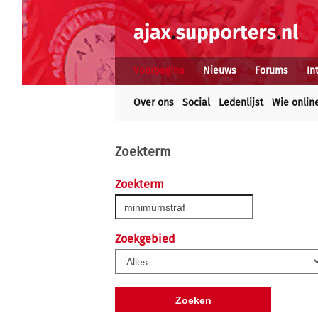
Voorpagina
Nieuws
Forums
In
Over ons
Social
Ledenlijst
Wie onlin
Zoekterm
Zoekterm
Zoekgebied