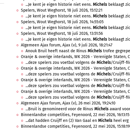
...Je kent je eigen historie niet eens.
Michels
beklaagt zic
Spelers, Wout Weghorst, 18 juli 2026, 15:12:21
...Je kent je eigen historie niet eens.
Michels
beklaagt zic
Spelers, Wout Weghorst, 18 juli 2026, 14:55:05
...Je kent je eigen historie niet eens.
Michels
beklaagt zic
Spelers, Wout Weghorst, 18 juli 2026, 13:51:56
...Je kent je eigen historie niet eens.
Michels
beklaagt zic
Algemeen Ajax forum, Ajax (v), 9 juli 2026, 18:21:47
Anouk Bruil heeft naast de Rinus
Michels
trofee gegrepen
Oranje & overige interlands, WK 2026 - Verenigde Staten, C
...deze spelers zou voetbal volgens de
Michels
/Cruijff-fi
Oranje & overige interlands, WK 2026 - Verenigde Staten, Ca
...deze spelers zou voetbal volgens de
Michels
/Cruijff-fi
Oranje & overige interlands, WK 2026 - Verenigde Staten, C
...deze spelers zou voetbal volgens de
Michels
/Cruijff-fi
Oranje & overige interlands, WK 2026 - Verenigde Staten, C
...deze spelers zou voetbal volgens de
Michels
/Cruijff-fi
Algemeen Ajax forum, Ajax (v), 26 mei 2026, 19:24:10
...Bruil is genomineerd voor de Rinus
Michels
award voor 
Binnenlandse competities, Feyenoord, 22 mei 2026, 16:13:15
...dat hadden Cruijff en (2) Van Gaal en
Michels
heel erg 
Binnenlandse competities, Feyenoord, 22 mei 2026, 15:18:19