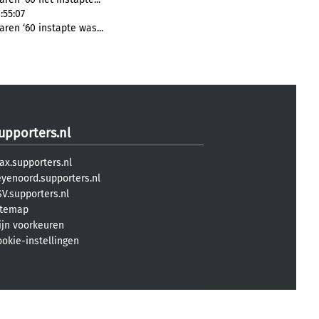
:55:07
ren ‘60 instapte was...
upporters.nl
ax.supporters.nl
eyenoord.supporters.nl
V.supporters.nl
itemap
ijn voorkeuren
ookie-instellingen