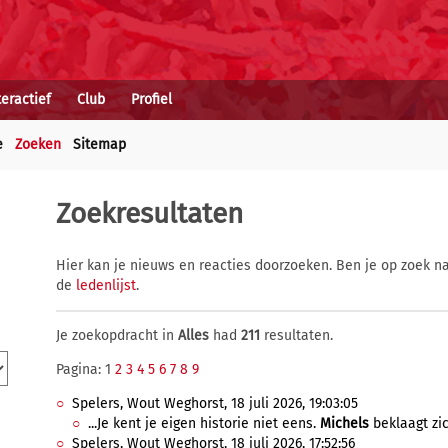
teractief
Club
Profiel
e
Zoeken
Sitemap
Zoekresultaten
Hier kan je nieuws en reacties doorzoeken. Ben je op zoek na
de
ledenlijst
.
Je zoekopdracht in
Alles
had
211
resultaten.
Pagina: 1
2
3
4
5
6
7
8
9
Spelers, Wout Weghorst, 18 juli 2026, 19:03:05
...Je kent je eigen historie niet eens.
Michels
beklaagt zic
Spelers, Wout Weghorst, 18 juli 2026, 17:52:56