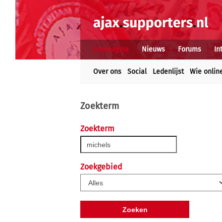
Voorpagina
Nieuws
Forums
In
Over ons
Social
Ledenlijst
Wie onlin
Zoekterm
Zoekterm
Zoekgebied