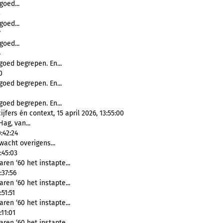
goed...
3
goed...
7
goed...
4
goed begrepen. En...
0
goed begrepen. En...
goed begrepen. En...
fers én context, 15 april 2026, 13:55:00
Hag, van...
:42:24
rwacht overigens...
:45:03
ren ‘60 het instapte...
:37:56
ren ‘60 het instapte...
51:51
ren ‘60 het instapte...
11:01
ren ‘60 het instapte...