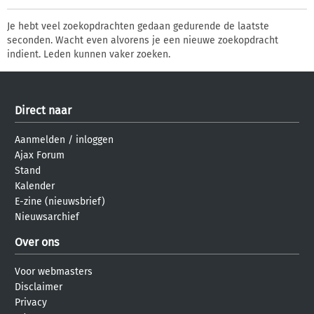
Je hebt veel zoekopdrachten gedaan gedurende de laatste
seconden. Wacht even alvorens je een nieuwe zoekopdracht
indient. Leden kunnen vaker zoeken.
Direct naar
Aanmelden
/
inloggen
Ajax Forum
Stand
Kalender
E-zine (nieuwsbrief)
Nieuwsarchief
Over ons
Voor webmasters
Disclaimer
Privacy