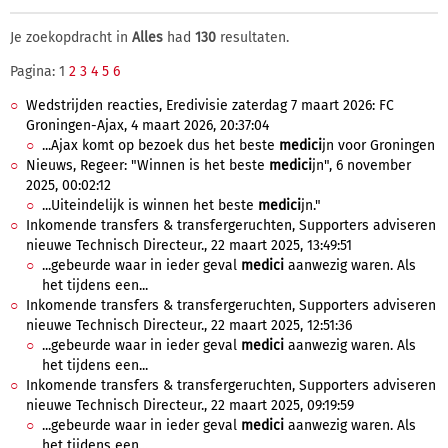
Je zoekopdracht in
Alles
had
130
resultaten.
Pagina: 1
2
3
4
5
6
Wedstrijden reacties, Eredivisie zaterdag 7 maart 2026: FC
Groningen-Ajax, 4 maart 2026, 20:37:04
...Ajax komt op bezoek dus het beste
medici
jn voor Groningen
Nieuws, Regeer: "Winnen is het beste
medici
jn", 6 november
2025, 00:02:12
...Uiteindelijk is winnen het beste
medici
jn."
Inkomende transfers & transfergeruchten, Supporters adviseren
nieuwe Technisch Directeur., 22 maart 2025, 13:49:51
...gebeurde waar in ieder geval
medici
aanwezig waren. Als
het tijdens een...
Inkomende transfers & transfergeruchten, Supporters adviseren
nieuwe Technisch Directeur., 22 maart 2025, 12:51:36
...gebeurde waar in ieder geval
medici
aanwezig waren. Als
het tijdens een...
Inkomende transfers & transfergeruchten, Supporters adviseren
nieuwe Technisch Directeur., 22 maart 2025, 09:19:59
...gebeurde waar in ieder geval
medici
aanwezig waren. Als
het tijdens een...