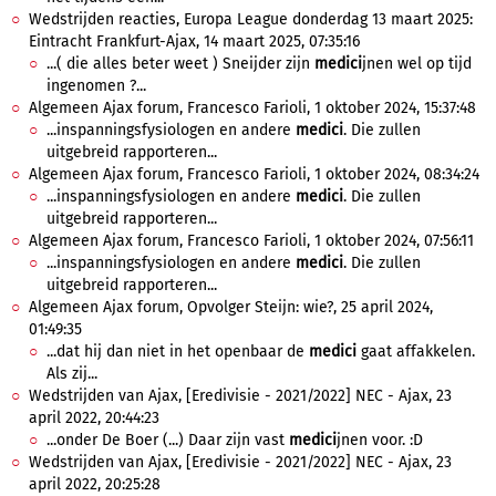
Wedstrijden reacties, Europa League donderdag 13 maart 2025:
Eintracht Frankfurt-Ajax, 14 maart 2025, 07:35:16
...( die alles beter weet ) Sneijder zijn
medici
jnen wel op tijd
ingenomen ?...
Algemeen Ajax forum, Francesco Farioli, 1 oktober 2024, 15:37:48
...inspanningsfysiologen en andere
medici
. Die zullen
uitgebreid rapporteren...
Algemeen Ajax forum, Francesco Farioli, 1 oktober 2024, 08:34:24
...inspanningsfysiologen en andere
medici
. Die zullen
uitgebreid rapporteren...
Algemeen Ajax forum, Francesco Farioli, 1 oktober 2024, 07:56:11
...inspanningsfysiologen en andere
medici
. Die zullen
uitgebreid rapporteren...
Algemeen Ajax forum, Opvolger Steijn: wie?, 25 april 2024,
01:49:35
...dat hij dan niet in het openbaar de
medici
gaat affakkelen.
Als zij...
Wedstrijden van Ajax, [Eredivisie - 2021/2022] NEC - Ajax, 23
april 2022, 20:44:23
...onder De Boer (...) Daar zijn vast
medici
jnen voor. :D
Wedstrijden van Ajax, [Eredivisie - 2021/2022] NEC - Ajax, 23
april 2022, 20:25:28