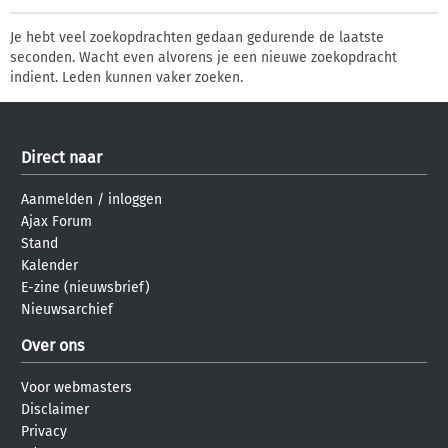
Je hebt veel zoekopdrachten gedaan gedurende de laatste
seconden. Wacht even alvorens je een nieuwe zoekopdracht
indient. Leden kunnen vaker zoeken.
Direct naar
Aanmelden
/
inloggen
Ajax Forum
Stand
Kalender
E-zine (nieuwsbrief)
Nieuwsarchief
Over ons
Voor webmasters
Disclaimer
Privacy