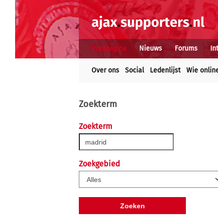
Voorpagina
Nieuws
Forums
In
Over ons
Social
Ledenlijst
Wie onlin
Zoekterm
Zoekterm
Zoekgebied