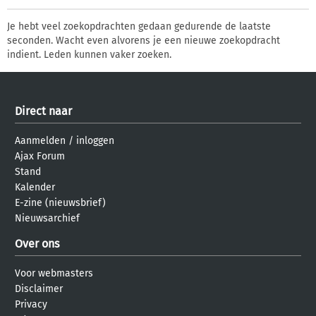
Je hebt veel zoekopdrachten gedaan gedurende de laatste
seconden. Wacht even alvorens je een nieuwe zoekopdracht
indient. Leden kunnen vaker zoeken.
Direct naar
Aanmelden
/
inloggen
Ajax Forum
Stand
Kalender
E-zine (nieuwsbrief)
Nieuwsarchief
Over ons
Voor webmasters
Disclaimer
Privacy