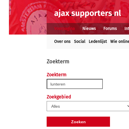
Voorpagina
Nieuws
Forums
In
Over ons
Social
Ledenlijst
Wie onlin
Zoekterm
Zoekterm
Zoekgebied