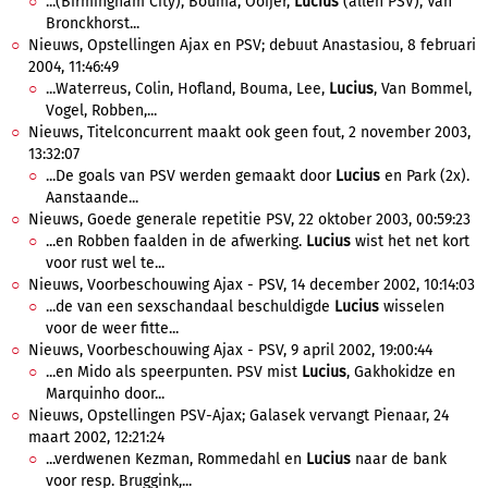
...(Birmingham City), Bouma, Ooijer,
Lucius
(allen PSV), Van
Bronckhorst...
Nieuws, Opstellingen Ajax en PSV; debuut Anastasiou, 8 februari
2004, 11:46:49
...Waterreus, Colin, Hofland, Bouma, Lee,
Lucius
, Van Bommel,
Vogel, Robben,...
Nieuws, Titelconcurrent maakt ook geen fout, 2 november 2003,
13:32:07
...De goals van PSV werden gemaakt door
Lucius
en Park (2x).
Aanstaande...
Nieuws, Goede generale repetitie PSV, 22 oktober 2003, 00:59:23
...en Robben faalden in de afwerking.
Lucius
wist het net kort
voor rust wel te...
Nieuws, Voorbeschouwing Ajax - PSV, 14 december 2002, 10:14:03
...de van een sexschandaal beschuldigde
Lucius
wisselen
voor de weer fitte...
Nieuws, Voorbeschouwing Ajax - PSV, 9 april 2002, 19:00:44
...en Mido als speerpunten. PSV mist
Lucius
, Gakhokidze en
Marquinho door...
Nieuws, Opstellingen PSV-Ajax; Galasek vervangt Pienaar, 24
maart 2002, 12:21:24
...verdwenen Kezman, Rommedahl en
Lucius
naar de bank
voor resp. Bruggink,...