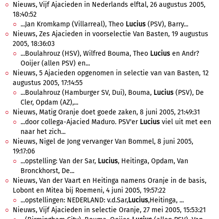
Nieuws, Vijf Ajacieden in Nederlands elftal, 26 augustus 2005,
18:40:52
...Jan Kromkamp (Villarreal), Theo
Lucius
(PSV), Barry...
Nieuws, Zes Ajacieden in voorselectie Van Basten, 19 augustus
2005, 18:36:03
...Boulahrouz (HSV), Wilfred Bouma, Theo
Lucius
en Andr?
Ooijer (allen PSV) en...
Nieuws, 5 Ajacieden opgenomen in selectie van van Basten, 12
augustus 2005, 17:14:55
...Boulahrouz (Hamburger SV, Dui), Bouma,
Lucius
(PSV), De
Cler, Opdam (AZ),...
Nieuws, Matig Oranje doet goede zaken, 8 juni 2005, 21:49:31
...door collega-Ajacied Maduro. PSV'er
Lucius
viel uit met een
naar het zich...
Nieuws, Nigel de Jong vervanger Van Bommel, 8 juni 2005,
19:17:06
...opstelling: Van der Sar,
Lucius
, Heitinga, Opdam, Van
Bronckhorst, De...
Nieuws, Van der Vaart en Heitinga namens Oranje in de basis,
Lobont en Mitea bij Roemeni, 4 juni 2005, 19:57:22
...opstellingen: NEDERLAND: v.d.Sar,
Lucius
,Heitinga, ...
Nieuws, Vijf Ajacieden in selectie Oranje, 27 mei 2005, 15:53:21