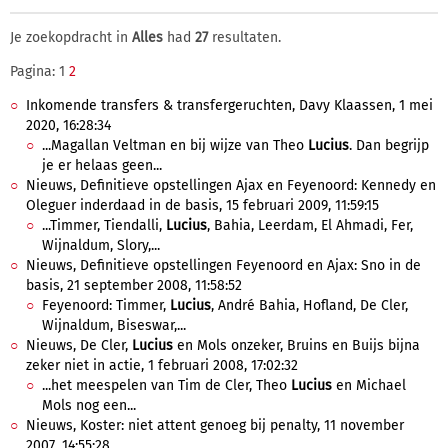
Je zoekopdracht in
Alles
had
27
resultaten.
Pagina: 1
2
Inkomende transfers & transfergeruchten, Davy Klaassen, 1 mei
2020, 16:28:34
...Magallan Veltman en bij wijze van Theo
Lucius
. Dan begrijp
je er helaas geen...
Nieuws, Definitieve opstellingen Ajax en Feyenoord: Kennedy en
Oleguer inderdaad in de basis, 15 februari 2009, 11:59:15
...Timmer, Tiendalli,
Lucius
, Bahia, Leerdam, El Ahmadi, Fer,
Wijnaldum, Slory,...
Nieuws, Definitieve opstellingen Feyenoord en Ajax: Sno in de
basis, 21 september 2008, 11:58:52
Feyenoord: Timmer,
Lucius
, André Bahia, Hofland, De Cler,
Wijnaldum, Biseswar,...
Nieuws, De Cler,
Lucius
en Mols onzeker, Bruins en Buijs bijna
zeker niet in actie, 1 februari 2008, 17:02:32
...het meespelen van Tim de Cler, Theo
Lucius
en Michael
Mols nog een...
Nieuws, Koster: niet attent genoeg bij penalty, 11 november
2007, 14:55:28