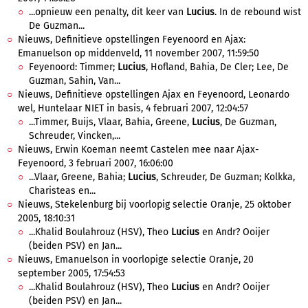
...opnieuw een penalty, dit keer van
Lucius
. In de rebound wist
De Guzman...
Nieuws, Definitieve opstellingen Feyenoord en Ajax:
Emanuelson op middenveld, 11 november 2007, 11:59:50
Feyenoord: Timmer;
Lucius
, Hofland, Bahia, De Cler; Lee, De
Guzman, Sahin, Van...
Nieuws, Definitieve opstellingen Ajax en Feyenoord, Leonardo
wel, Huntelaar NIET in basis, 4 februari 2007, 12:04:57
...Timmer, Buijs, Vlaar, Bahia, Greene,
Lucius
, De Guzman,
Schreuder, Vincken,...
Nieuws, Erwin Koeman neemt Castelen mee naar Ajax-
Feyenoord, 3 februari 2007, 16:06:00
...Vlaar, Greene, Bahia;
Lucius
, Schreuder, De Guzman; Kolkka,
Charisteas en...
Nieuws, Stekelenburg bij voorlopig selectie Oranje, 25 oktober
2005, 18:10:31
...Khalid Boulahrouz (HSV), Theo
Lucius
en Andr? Ooijer
(beiden PSV) en Jan...
Nieuws, Emanuelson in voorlopige selectie Oranje, 20
september 2005, 17:54:53
...Khalid Boulahrouz (HSV), Theo
Lucius
en Andr? Ooijer
(beiden PSV) en Jan...