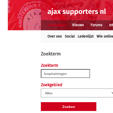
Voorpagina
Nieuws
Forums
In
Over ons
Social
Ledenlijst
Wie onlin
Zoekterm
Zoekterm
Zoekgebied