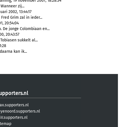
raining, 19 november 2007, 18:28:34
. Wanneer zij...
ari 2002, 13:44:17
Fred Grim zal in ieder...
1, 20:54:04
 De jonge Colombiaan en...
0, 20:43:57
 Tobiasen sukkelt al...
1:28
daarna kan ik...
upporters.nl
ax.supporters.nl
eyenoord.supporters.nl
V.supporters.nl
itemap