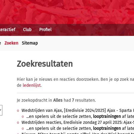
teractief
Club
Profiel
e
Zoeken
Sitemap
Zoekresultaten
Hier kan je nieuws en reacties doorzoeken. Ben je op zoek na
de
ledenlijst
.
Je zoekopdracht in
Alles
had
7
resultaten.
Wedstrijden van Ajax, [Eredivisie 2024/2025] Ajax - Sparta R
...en spelers uit de selectie zetten,
looptrainingen
af late
Wedstrijden reacties, Eredivisie zondag 27 april 2025: Ajax-
...en spelers uit de selectie zetten,
looptrainingen
af late