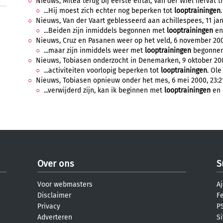
Nieuws, Mitea terug bij eerste elftal, Van der Wiel hervat t
...Hij moest zich echter nog beperken tot
looptrainingen
Nieuws, Van der Vaart geblesseerd aan achillespees, 11 janu
...Beiden zijn inmiddels begonnen met
looptrainingen
en 
Nieuws, Cruz en Pasanen weer op het veld, 6 november 200
...maar zijn inmiddels weer met
looptrainingen
begonnen.
Nieuws, Tobiasen onderzocht in Denemarken, 9 oktober 200
...activiteiten voorlopig beperken tot
looptrainingen
. Ole
Nieuws, Tobiasen opnieuw onder het mes, 6 mei 2000, 23:2
...verwijderd zijn, kan ik beginnen met
looptrainingen
en 
Over ons
S
Voor webmasters
Aj
Disclaimer
F
Privacy
PS
Adverteren
S