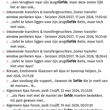
...een terugkeer naar zijn jeugd
liefde
, maar deze zomer lijkt
het er dan ook...
Inkomende transfers & transfergeruchten, Zomer transfer
window perikelen Ajax - Seizoen 2026/2027, 17 juni 2026, 11:02:40
...tafel te laten liggen voor zijn jeugd
liefde
Betis, maar toch
niet voor...
Inkomende transfers & transfergeruchten, Zomer transfer
window perikelen Ajax - Seizoen 2026/2027, 17 juni 2026, 10:31:46
...tafel te laten liggen voor zijn jeugd
liefde
Betis, maar toch
niet voor...
Inkomende transfers & transfergeruchten, Zomer transfer
window perikelen Ajax - Seizoen 2026/2027, 16 juni 2026, 18:26:43
...tafel te laten liggen voor zijn jeugd
liefde
Betis, maar toch
niet voor Ajax?
Nieuws, Emotionele Klaassen wil Ajax er bovenop helpen, 24
mei 2026, 21:31:28
...dan vandaag die support... Gewoon de
liefde
die je voelt van
de mensen... Ik...
Algemeen Ajax forum, Jordi Cruijff, 22 mei 2026, 22:33:10
...als Paes niet met de mantel der
liefde
moeten bedekken.
Hij past gewoon niet...
Algemeen Ajax forum, Jordi Cruijff, 19 mei 2026, 00:57:30