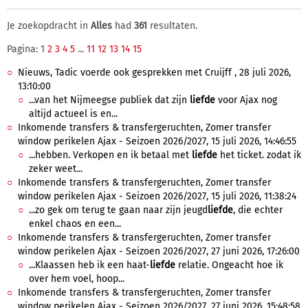
Je zoekopdracht in
Alles
had
361
resultaten.
Pagina: 1
2
3
4
5
...
11
12
13
14
15
Nieuws, Tadic voerde ook gesprekken met Cruijff , 28 juli 2026,
13:10:00
...van het Nijmeegse publiek dat zijn
liefde
voor Ajax nog
altijd actueel is en...
Inkomende transfers & transfergeruchten, Zomer transfer
window perikelen Ajax - Seizoen 2026/2027, 15 juli 2026, 14:46:55
...hebben. Verkopen en ik betaal met
liefde
het ticket. zodat ik
zeker weet...
Inkomende transfers & transfergeruchten, Zomer transfer
window perikelen Ajax - Seizoen 2026/2027, 15 juli 2026, 11:38:24
...zo gek om terug te gaan naar zijn jeugd
liefde
, die echter
enkel chaos en een...
Inkomende transfers & transfergeruchten, Zomer transfer
window perikelen Ajax - Seizoen 2026/2027, 27 juni 2026, 17:26:00
...Klaassen heb ik een haat-
liefde
relatie. Ongeacht hoe ik
over hem voel, hoop...
Inkomende transfers & transfergeruchten, Zomer transfer
window perikelen Ajax - Seizoen 2026/2027, 27 juni 2026, 15:48:58