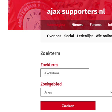
Voorpagina
Nieuws
Forums
In
Over ons
Social
Ledenlijst
Wie onlin
Zoekterm
Zoekterm
Zoekgebied