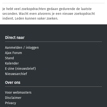
Je hebt veel zoekopdrachten gedaan gedurende de laatste
seconden. Wacht even alvorens je een nieuwe zoekopdracht
indient. Leden kunnen vaker zoeken.
Direct naar
Aanmelden
/
inloggen
Ajax Forum
Stand
Kalender
E-zine (nieuwsbrief)
Nieuwsarchief
Over ons
Voor webmasters
Disclaimer
Privacy