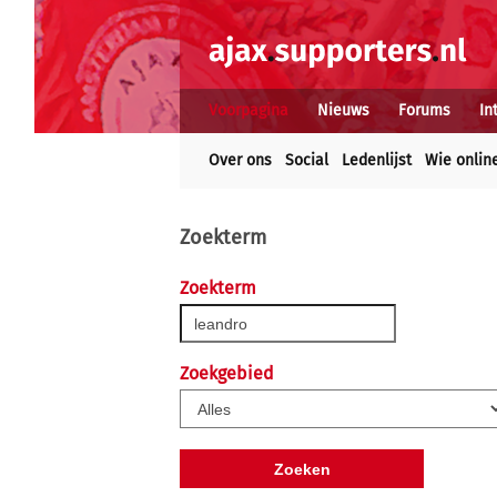
Voorpagina
Nieuws
Forums
In
Over ons
Social
Ledenlijst
Wie onlin
Zoekterm
Zoekterm
Zoekgebied