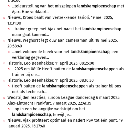
17:16:00
...teleurstelling van het misgelopen
landskampioenschap
met
Ajax. Hoe verklaart...
Nieuws, Kroes baalt van vertrekkende Farioli, 19 mei 2025,
13:31:00
...trainer greep met Ajax net naast het
landskampioenschap
maar gaat komend...
Nieuws, Weghorst legt duw aan cameraman uit, 18 mei 2025,
20:58:40
...niet voldoende bleek voor het
landskampioenschap
, een
verklaring gegeven...
Historie, Leo Beenhakker, 11 april 2025, 08:25:00
...2025 om 08:10: Heeft buiten de
landskampioenschap
pen als
trainer bij ons...
Historie, Leo Beenhakker, 11 april 2025, 08:10:30
Heeft buiten de
landskampioenschap
pen als trainer bij ons
ook als technisch...
Wedstrijden reacties, Europa League donderdag 6 maart 2025:
Ajax-Eintracht Frankfurt, 7 maart 2025, 22:41:35
...op in een belangrijke wedstrijd om het
landskampioenschap
, terwijl je...
Nieuws, Ajax profiteert optimaal en nadert PSV tot één punt, 19
januari 2025, 16:27:40