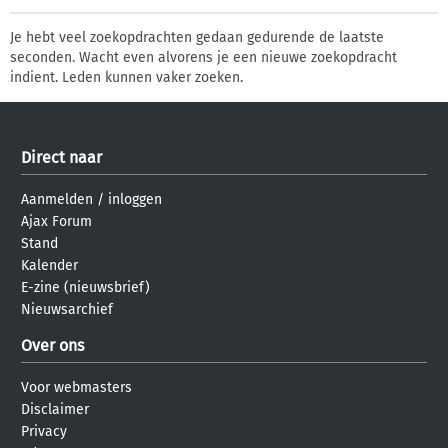
Je hebt veel zoekopdrachten gedaan gedurende de laatste
seconden. Wacht even alvorens je een nieuwe zoekopdracht
indient. Leden kunnen vaker zoeken.
Direct naar
Aanmelden
/
inloggen
Ajax Forum
Stand
Kalender
E-zine (nieuwsbrief)
Nieuwsarchief
Over ons
Voor webmasters
Disclaimer
Privacy