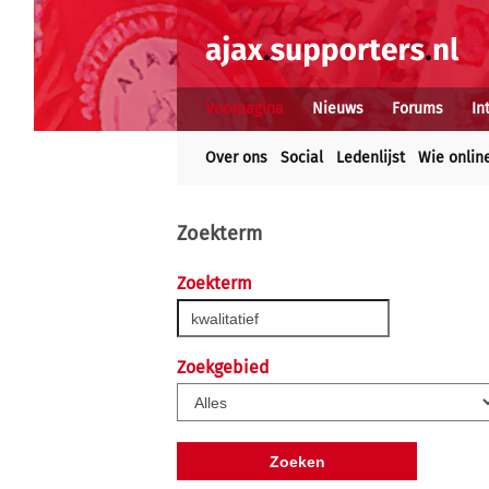
Voorpagina
Nieuws
Forums
In
Over ons
Social
Ledenlijst
Wie onlin
Zoekterm
Zoekterm
Zoekgebied