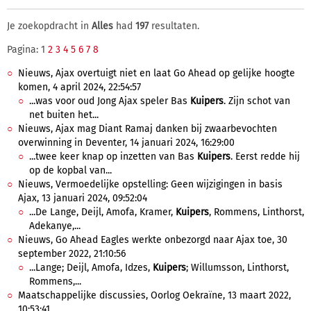
Je zoekopdracht in
Alles
had
197
resultaten.
Pagina: 1
2
3
4
5
6
7
8
Nieuws, Ajax overtuigt niet en laat Go Ahead op gelijke hoogte
komen, 4 april 2024, 22:54:57
...was voor oud Jong Ajax speler Bas
Kuipers
. Zijn schot van
net buiten het...
Nieuws, Ajax mag Diant Ramaj danken bij zwaarbevochten
overwinning in Deventer, 14 januari 2024, 16:29:00
...twee keer knap op inzetten van Bas
Kuipers
. Eerst redde hij
op de kopbal van...
Nieuws, Vermoedelijke opstelling: Geen wijzigingen in basis
Ajax, 13 januari 2024, 09:52:04
...De Lange, Deijl, Amofa, Kramer,
Kuipers
, Rommens, Linthorst,
Adekanye,...
Nieuws, Go Ahead Eagles werkte onbezorgd naar Ajax toe, 30
september 2022, 21:10:56
...Lange; Deijl, Amofa, Idzes,
Kuipers
; Willumsson, Linthorst,
Rommens,...
Maatschappelijke discussies, Oorlog Oekraïne, 13 maart 2022,
10:53:41