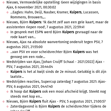
Nieuws, Vermoedelijke opstelling: Geen wijzigingen in basis
Ajax, 6 november 2021, 00:30:02
...Eagles: Hahn, Deijl, Nauber, Kramer,
Kuipers
, Lucassen,
Rommens, Brouwers,...
Nieuws, Björn
Kuipers
: 'Ik dacht zelf aan een gele kaart, maar de
assistenten riepen rood', 7 augustus 2021, 22:59:41
In gesprek met ESPN werd Björn
Kuipers
gevraagd naar de
rode kaart van...
Nieuws, Ajax na absolute wanvertoning onderuit tegen PSV, 7
augustus 2021, 21:55:00
...van PSV en voor scheidsrechter Björn
Kuipers
was het
genoeg om een rode...
Wedstrijden van Ajax, [Johan Cruijff Schaal - 2021/2022] Ajax -
PSV, 7 augustus 2021, 20:44:04
Kuipers
is het al kwijt sinds de 2e minuut. Gelukkig is dit zijn
laatste...
Wedstrijden reacties, Supercup zaterdag 7 augustus 2021: Ajax-
PSV, 6 augustus 2021, 04:47:40
Ik hoop dat
Kuipers
ook een mooi afscheid krijgt. Steekt nog
steeds met kop en...
Nieuws, Björn
Kuipers
fluit Ajax - PSV, 5 augustus 2021, 21:00:57
Zaterdagavond is Björn
Kuipers
de scheidsrechter tijdens de