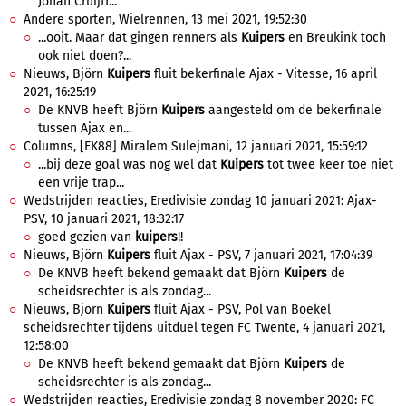
Johan Cruijff...
Andere sporten, Wielrennen, 13 mei 2021, 19:52:30
...ooit. Maar dat gingen renners als
Kuipers
en Breukink toch
ook niet doen?...
Nieuws, Björn
Kuipers
fluit bekerfinale Ajax - Vitesse, 16 april
2021, 16:25:19
De KNVB heeft Björn
Kuipers
aangesteld om de bekerfinale
tussen Ajax en...
Columns, [EK88] Miralem Sulejmani, 12 januari 2021, 15:59:12
...bij deze goal was nog wel dat
Kuipers
tot twee keer toe niet
een vrije trap...
Wedstrijden reacties, Eredivisie zondag 10 januari 2021: Ajax-
PSV, 10 januari 2021, 18:32:17
goed gezien van
kuipers
!!
Nieuws, Björn
Kuipers
fluit Ajax - PSV, 7 januari 2021, 17:04:39
De KNVB heeft bekend gemaakt dat Björn
Kuipers
de
scheidsrechter is als zondag...
Nieuws, Björn
Kuipers
fluit Ajax - PSV, Pol van Boekel
scheidsrechter tijdens uitduel tegen FC Twente, 4 januari 2021,
12:58:00
De KNVB heeft bekend gemaakt dat Björn
Kuipers
de
scheidsrechter is als zondag...
Wedstrijden reacties, Eredivisie zondag 8 november 2020: FC