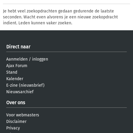
Je hebt veel zoekopdrachten gedaan gedurende de laatste
seconden. Wacht even alvorens je een nieuwe zoekopdracht
indient. Leden kunnen vaker zoeken.
Direct naar
Aanmelden
/
inloggen
Ajax Forum
Stand
Kalender
E-zine (nieuwsbrief)
Nieuwsarchief
Over ons
Voor webmasters
Disclaimer
Privacy