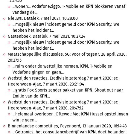
12:24:35
...wonen... VodafoneZiggo, T-Mobile en
KPN
blokkeren vanaf
vandaag de...
Nieuws, Datalek, 7 mei 2021, 10:28:00
...mogelijk nieuw incident gemeld door
KPN
Security. We
hebben het incident...
Gastenboek, Datalek, 7 mei 2021, 10:27:24
...mogelijk nieuw incident gemeld door
KPN
Security. We
hebben het incident...
Maatschappelijke discussies, 5G: voor of tegen?, 28 april 2020,
20:27:15
...ruim onder de wettelijke normen.
KPN
, T-Mobile en
Vodafone gingen en gaan...
Wedstrijden reacties, Eredivisie zaterdag 7 maart 2020: sc
Heerenveen-Ajax, 7 maart 2020, 23:21:04
...gratis Fox Sports zender pakket van
KPN
. Shout out naar
Emilio van de
KPN
...
Wedstrijden reacties, Eredivisie zaterdag 7 maart 2020: sc
Heerenveen-Ajax, 7 maart 2020, 20:47:12
...helemaal overlopen. Oftewel: Met
KPN
Hussel opstellingen
win je geen...
Binnenlandse competities, Feyenoord, 13 januari 2020, 16:14:48
...Getronics, het consultancybedrijf van
KPN
, doet belanden.