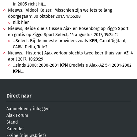
In 2005 richt hij...
Nieuws, [video] Keizer: 'Misschien zijn we iets te lang
doorgegaan', 30 oktober 2017, 17:55:08
Klik hier
Nieuws, Beide duels tussen Ajax en Rosenborg op Ziggo Sport
en gratis op Ziggo Sport Select, 14 augustus 2017, 19:25:42
...Select. Bij de meeste providers zoals
KPN
, CanalDigitaal,
CAIW, Delta, Tele2...
Nieuws, [Historie] Ajax verloor slechts twee keer thuis van AZ, 4
april 2017, 10:29:29
...sinds 2000: 2000-2001
KPN
Eredivisie Ajax-AZ 5-1 2001-2002
KPN
...
Direct naar
Aanmelden
/
inloggen
Ajax Forum
Stand
Kalender
E-zine (nieuwsbrief)