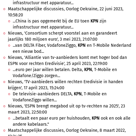
infrastructuur met apparatuur...
Maatschappelijke discussies, Oorlog Oekraïne, 22 juni 2023,
10:58:20
...China is pas opgemerkt bij de EU toen
KPN
zijn
infrastructuur met apparatuur...
Nieuws, 'Consortium scherpt voorstel aan en garandeert
jaarlijks 180 miljoen euro', 3 mei 2023, 21:07:00
...van DELTA Fiber, VodafoneZiggo,
KPN
en T-Mobile Nederland
een nieuw bod...
Nieuws, 'Alliantie van tv-aanbieders komt met hoger bod dan
ESPN voor rechten Eredivisie', 25 april 2023, 22:19:00
...euro per jaar willen betalen. Delta,
KPN
, T-Mobile en
Vodafone/Ziggo zorgen...
Nieuws, 'TV-aanbieders willen rechten Eredivisie in handen
krijgen', 17 april 2023, 15:24:00
De televisie-aanbieders DELTA,
KPN
, T-Mobile en
VodafoneZiggo willen...
Nieuws, 'ESPN brengt megabod uit op tv-rechten na 2025', 23
maart 2023, 22:50:00
...betaalt een paar euro per huishouden,
KPN
ook en ook alle
andere kabelaars."
Maatschappelijke discussies, Oorlog Oekraïne, 8 maart 2022,