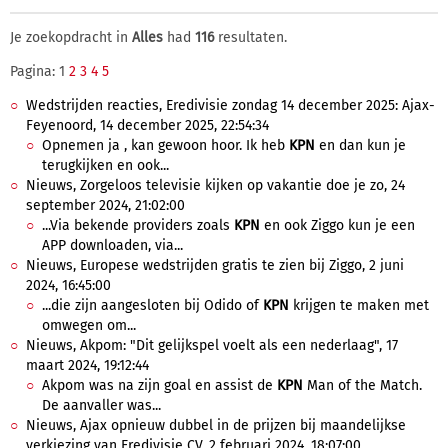
Je zoekopdracht in
Alles
had
116
resultaten.
Pagina: 1
2
3
4
5
Wedstrijden reacties, Eredivisie zondag 14 december 2025: Ajax-
Feyenoord, 14 december 2025, 22:54:34
Opnemen ja , kan gewoon hoor. Ik heb
KPN
en dan kun je
terugkijken en ook...
Nieuws, Zorgeloos televisie kijken op vakantie doe je zo, 24
september 2024, 21:02:00
...Via bekende providers zoals
KPN
en ook Ziggo kun je een
APP downloaden, via...
Nieuws, Europese wedstrijden gratis te zien bij Ziggo, 2 juni
2024, 16:45:00
...die zijn aangesloten bij Odido of
KPN
krijgen te maken met
omwegen om...
Nieuws, Akpom: "Dit gelijkspel voelt als een nederlaag", 17
maart 2024, 19:12:44
Akpom was na zijn goal en assist de
KPN
Man of the Match.
De aanvaller was...
Nieuws, Ajax opnieuw dubbel in de prijzen bij maandelijkse
verkiezing van Eredivisie CV, 2 februari 2024, 18:07:00