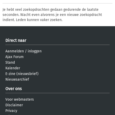
Je hebt veel zoekopdrachten gedaan gedurende de laatste
seconden. Wacht even alvorens je een nieuwe zoekopdracht
indient. Leden kunnen vaker zoeken.
Direct naar
Aanmelden
/
inloggen
Ajax Forum
Stand
Kalender
E-zine (nieuwsbrief)
Nieuwsarchief
Over ons
Voor webmasters
Disclaimer
Privacy