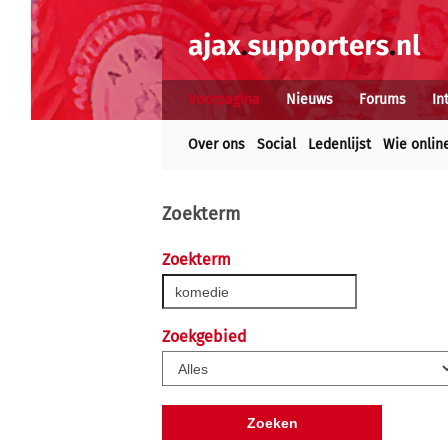
Voorpagina
Nieuws
Forums
In
Over ons
Social
Ledenlijst
Wie onlin
Zoekterm
Zoekterm
Zoekgebied