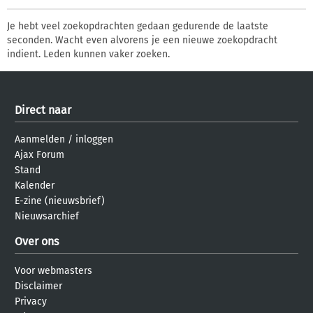
Je hebt veel zoekopdrachten gedaan gedurende de laatste
seconden. Wacht even alvorens je een nieuwe zoekopdracht
indient. Leden kunnen vaker zoeken.
Direct naar
Aanmelden
/
inloggen
Ajax Forum
Stand
Kalender
E-zine (nieuwsbrief)
Nieuwsarchief
Over ons
Voor webmasters
Disclaimer
Privacy