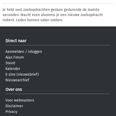
Je hebt veel zoekopdrachten gedaan gedurende de laatste
seconden. Wacht even alvorens je een nieuwe zoekopdracht
indient. Leden kunnen vaker zoeken.
Direct naar
Aanmelden
/
inloggen
Ajax Forum
Stand
Kalender
E-zine (nieuwsbrief)
Nieuwsarchief
Over ons
Voor webmasters
Disclaimer
Privacy