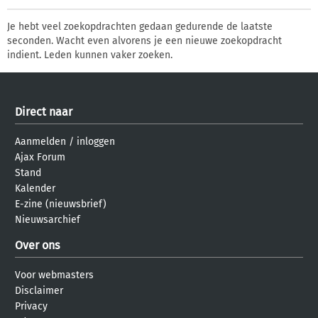
Je hebt veel zoekopdrachten gedaan gedurende de laatste
seconden. Wacht even alvorens je een nieuwe zoekopdracht
indient. Leden kunnen vaker zoeken.
Direct naar
Aanmelden
/
inloggen
Ajax Forum
Stand
Kalender
E-zine (nieuwsbrief)
Nieuwsarchief
Over ons
Voor webmasters
Disclaimer
Privacy