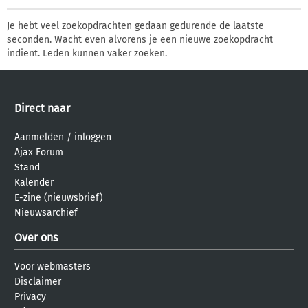
Je hebt veel zoekopdrachten gedaan gedurende de laatste
seconden. Wacht even alvorens je een nieuwe zoekopdracht
indient. Leden kunnen vaker zoeken.
Direct naar
Aanmelden
/
inloggen
Ajax Forum
Stand
Kalender
E-zine (nieuwsbrief)
Nieuwsarchief
Over ons
Voor webmasters
Disclaimer
Privacy