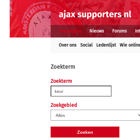
Voorpagina
Nieuws
Forums
In
Over ons
Social
Ledenlijst
Wie onlin
Zoekterm
Zoekterm
Zoekgebied