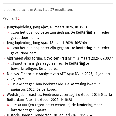
Je zoekopdracht in
Alles
had
27
resultaten.
Pagina: 1
2
Jeugdopleiding, Jong Ajax, 18 maart 2026, 10:35:53
...zou het dus nog beter zijn gegaan. De
kentering
is in ieder
geval door hem...
Jeugdopleiding, Jong Ajax, 18 maart 2026, 10:31:04
...zou het dus nog beter zijn gegaan. De
kentering
is in ieder
geval door hem...
Algemeen Ajax forum, Opvolger Fred Grim, 3 maart 2026, 09:30:44
...Farioli erin is geslaagd een echte
kentering
te
bewerkstelligen. De andere...
Nieuws, Financiële Analyse van AFC Ajax NV in 2025, 14 januari
2026, 17:17:00
...bleken tegen hun boekwaarde. De
kentering
kwam in
augustus 2025. De verkoop...
Wedstrijden reacties, Eredivisie zaterdag 4 oktober 2025: Sparta
Rotterdam-Ajax, 4 oktober 2025, 14:16:28
...16:30 uur (en tegen beter weten in) de
kentering
maar
inzetten tegen Sparta.
Historie, Jordan Henderson, 30 januari 2025, 15:15:54