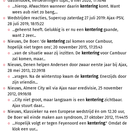
Gastenboek, Verbeteringen topic, 6 mei 2020, 17:16:48
...hierop. Afwachten wanneer daarin
kentering
komt. Want
wees aub niet zo bang,...
Wedstrijden reacties, Supercup zaterdag 27 juli 2019: Ajax-PSV,
28 juli 2019, 18:15:22
...geheerst heeft. Gelukkig is er nu een
kentering
gaande,
want 2 zeer...
Nieuws, De Boer: 'de
kentering
zal komen voor Cambuur,
hopelijk niet tegen ons', 20 november 2015, 17:35:43
...van de situatie waar zij inzitten. De
kentering
voor Cambuur
zal komen, maar...
Nieuws, Denen helpen Andersen door zwaar eerste jaar bij Ajax,
28 mei 2013, 22:39:18
...vragen. Na de winterstop kwam de
kentering
. Enerzijds door
zijn vriendin...
Nieuws, Almere City wil via Ajax naar eredivisie, 25 november
2012, 09:16:18
...City niet groot, maar langzaam is een
kentering
zichtbaar.
Ajax stuurt daar...
Nieuws, Klassieker na een Europese wedstrijd én om 12.30 uur,
De Boer wil einde maken aan syndroom, 27 oktober 2012, 11:44:15
...Hopelijk volgt er tegen Feyenoord een
kentering
." Omdat de
klok een uur...