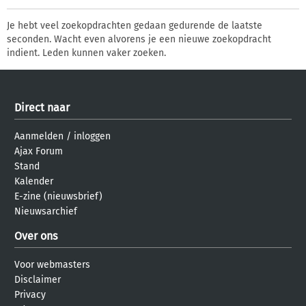
Je hebt veel zoekopdrachten gedaan gedurende de laatste
seconden. Wacht even alvorens je een nieuwe zoekopdracht
indient. Leden kunnen vaker zoeken.
Direct naar
Aanmelden
/
inloggen
Ajax Forum
Stand
Kalender
E-zine (nieuwsbrief)
Nieuwsarchief
Over ons
Voor webmasters
Disclaimer
Privacy