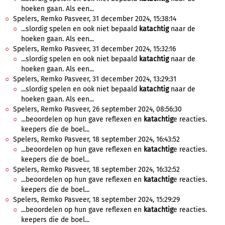
hoeken gaan. Als een...
Spelers, Remko Pasveer, 31 december 2024, 15:38:14
...slordig spelen en ook niet bepaald
katachtig
naar de
hoeken gaan. Als een...
Spelers, Remko Pasveer, 31 december 2024, 15:32:16
...slordig spelen en ook niet bepaald
katachtig
naar de
hoeken gaan. Als een...
Spelers, Remko Pasveer, 31 december 2024, 13:29:31
...slordig spelen en ook niet bepaald
katachtig
naar de
hoeken gaan. Als een...
Spelers, Remko Pasveer, 26 september 2024, 08:56:30
...beoordelen op hun gave reflexen en
katachtig
e reacties.
keepers die de boel...
Spelers, Remko Pasveer, 18 september 2024, 16:43:52
...beoordelen op hun gave reflexen en
katachtig
e reacties.
keepers die de boel...
Spelers, Remko Pasveer, 18 september 2024, 16:32:52
...beoordelen op hun gave reflexen en
katachtig
e reacties.
keepers die de boel...
Spelers, Remko Pasveer, 18 september 2024, 15:29:29
...beoordelen op hun gave reflexen en
katachtig
e reacties.
keepers die de boel...