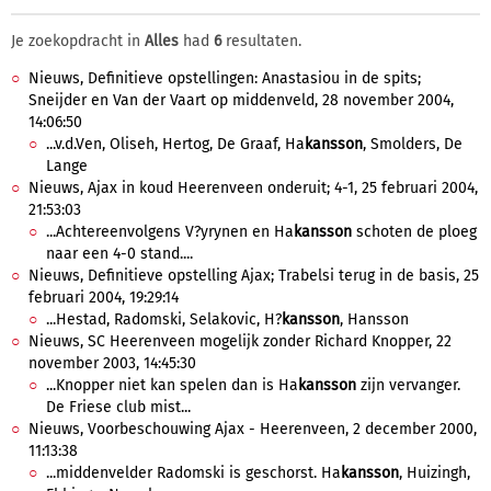
Je zoekopdracht in
Alles
had
6
resultaten.
Nieuws, Definitieve opstellingen: Anastasiou in de spits;
Sneijder en Van der Vaart op middenveld, 28 november 2004,
14:06:50
...v.d.Ven, Oliseh, Hertog, De Graaf, Ha
kansson
, Smolders, De
Lange
Nieuws, Ajax in koud Heerenveen onderuit; 4-1, 25 februari 2004,
21:53:03
...Achtereenvolgens V?yrynen en Ha
kansson
schoten de ploeg
naar een 4-0 stand....
Nieuws, Definitieve opstelling Ajax; Trabelsi terug in de basis, 25
februari 2004, 19:29:14
...Hestad, Radomski, Selakovic, H?
kansson
, Hansson
Nieuws, SC Heerenveen mogelijk zonder Richard Knopper, 22
november 2003, 14:45:30
...Knopper niet kan spelen dan is Ha
kansson
zijn vervanger.
De Friese club mist...
Nieuws, Voorbeschouwing Ajax - Heerenveen, 2 december 2000,
11:13:38
...middenvelder Radomski is geschorst. Ha
kansson
, Huizingh,