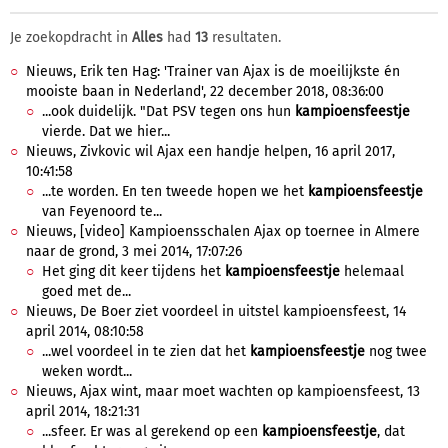
Je zoekopdracht in
Alles
had
13
resultaten.
Nieuws, Erik ten Hag: 'Trainer van Ajax is de moeilijkste én
mooiste baan in Nederland', 22 december 2018, 08:36:00
...ook duidelijk. "Dat PSV tegen ons hun
kampioensfeestje
vierde. Dat we hier...
Nieuws, Zivkovic wil Ajax een handje helpen, 16 april 2017,
10:41:58
...te worden. En ten tweede hopen we het
kampioensfeestje
van Feyenoord te...
Nieuws, [video] Kampioensschalen Ajax op toernee in Almere
naar de grond, 3 mei 2014, 17:07:26
Het ging dit keer tijdens het
kampioensfeestje
helemaal
goed met de...
Nieuws, De Boer ziet voordeel in uitstel kampioensfeest, 14
april 2014, 08:10:58
...wel voordeel in te zien dat het
kampioensfeestje
nog twee
weken wordt...
Nieuws, Ajax wint, maar moet wachten op kampioensfeest, 13
april 2014, 18:21:31
...sfeer. Er was al gerekend op een
kampioensfeestje
, dat