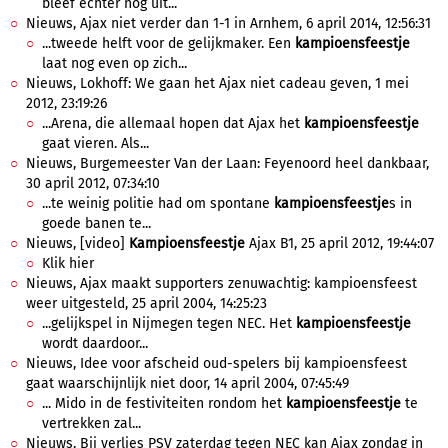
bleef echter nog uit...
Nieuws, Ajax niet verder dan 1-1 in Arnhem, 6 april 2014, 12:56:31
...tweede helft voor de gelijkmaker. Een
kampioensfeestje
laat nog even op zich...
Nieuws, Lokhoff: We gaan het Ajax niet cadeau geven, 1 mei
2012, 23:19:26
...Arena, die allemaal hopen dat Ajax het
kampioensfeestje
gaat vieren. Als...
Nieuws, Burgemeester Van der Laan: Feyenoord heel dankbaar,
30 april 2012, 07:34:10
...te weinig politie had om spontane
kampioensfeestje
s in
goede banen te...
Nieuws, [video]
Kampioensfeestje
Ajax B1, 25 april 2012, 19:44:07
Klik hier
Nieuws, Ajax maakt supporters zenuwachtig: kampioensfeest
weer uitgesteld, 25 april 2004, 14:25:23
...gelijkspel in Nijmegen tegen NEC. Het
kampioensfeestje
wordt daardoor...
Nieuws, Idee voor afscheid oud-spelers bij kampioensfeest
gaat waarschijnlijk niet door, 14 april 2004, 07:45:49
... Mido in de festiviteiten rondom het
kampioensfeestje
te
vertrekken zal...
Nieuws, Bij verlies PSV zaterdag tegen NEC kan Ajax zondag in