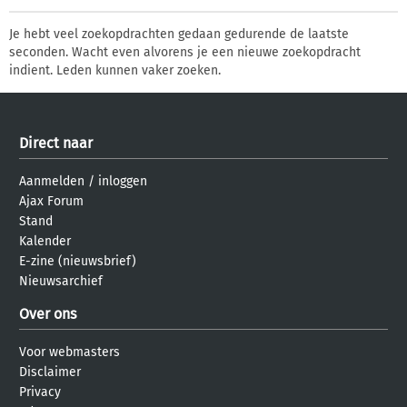
Je hebt veel zoekopdrachten gedaan gedurende de laatste
seconden. Wacht even alvorens je een nieuwe zoekopdracht
indient. Leden kunnen vaker zoeken.
Direct naar
Aanmelden
/
inloggen
Ajax Forum
Stand
Kalender
E-zine (nieuwsbrief)
Nieuwsarchief
Over ons
Voor webmasters
Disclaimer
Privacy