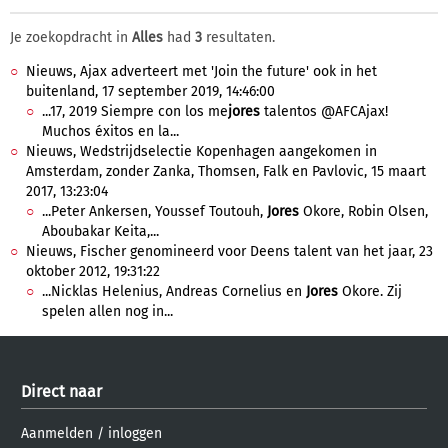
Je zoekopdracht in
Alles
had
3
resultaten.
Nieuws, Ajax adverteert met 'Join the future' ook in het
buitenland, 17 september 2019, 14:46:00
...17, 2019 Siempre con los me
jores
talentos @AFCAjax!
Muchos éxitos en la...
Nieuws, Wedstrijdselectie Kopenhagen aangekomen in
Amsterdam, zonder Zanka, Thomsen, Falk en Pavlovic, 15 maart
2017, 13:23:04
...Peter Ankersen, Youssef Toutouh,
Jores
Okore, Robin Olsen,
Aboubakar Keita,...
Nieuws, Fischer genomineerd voor Deens talent van het jaar, 23
oktober 2012, 19:31:22
...Nicklas Helenius, Andreas Cornelius en
Jores
Okore. Zij
spelen allen nog in...
Direct naar
Aanmelden
/
inloggen