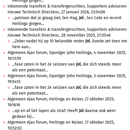
Heitinga gingen...
Inkomende transfers & transfergeruchten, Supporters adviseren
nieuwe Technisch Directeur., 27 januari 2026, 23:54:06
...patroon dat je graag ziet, ten Hag,
Jol
, ten Cate en recent
Heitinga gingen...
Inkomende transfers & transfergeruchten, Supporters adviseren
nieuwe Technisch Directeur., 28 november 2025, 21:35:46
...Zeker nadat hij op 10 belandde onder
Jol
. Goede zet toen om
hem aan...
Algemeen Ajax forum, Opvolger John Heitinga, 4 november 2025,
10:13:59
...fase zaten in het 2e seizoen van
Jol
, die zich steeds meer
als een potentaat...
Algemeen Ajax forum, Opvolger John Heitinga, 3 november 2025,
19:54:12
...fase zaten in het 2e seizoen van
Jol
, die zich steeds meer
als een potentaat...
Algemeen Ajax forum, Heitinga en Keizer, 27 oktober 2025,
16:16:16
...op en af liet lopen als straf. Heeft
Jol
daarna ook weer
gedaan bij...
Algemeen Ajax forum, Heitinga en Keizer, 27 oktober 2025,
10:52:02