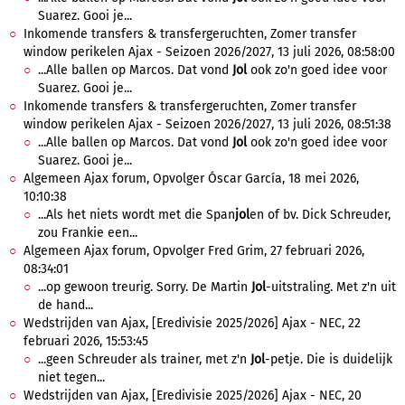
Suarez. Gooi je...
Inkomende transfers & transfergeruchten, Zomer transfer
window perikelen Ajax - Seizoen 2026/2027, 13 juli 2026, 08:58:00
...Alle ballen op Marcos. Dat vond
Jol
ook zo'n goed idee voor
Suarez. Gooi je...
Inkomende transfers & transfergeruchten, Zomer transfer
window perikelen Ajax - Seizoen 2026/2027, 13 juli 2026, 08:51:38
...Alle ballen op Marcos. Dat vond
Jol
ook zo'n goed idee voor
Suarez. Gooi je...
Algemeen Ajax forum, Opvolger Óscar García, 18 mei 2026,
10:10:38
...Als het niets wordt met die Span
jol
en of bv. Dick Schreuder,
zou Frankie een...
Algemeen Ajax forum, Opvolger Fred Grim, 27 februari 2026,
08:34:01
...op gewoon treurig. Sorry. De Martin
Jol
-uitstraling. Met z'n uit
de hand...
Wedstrijden van Ajax, [Eredivisie 2025/2026] Ajax - NEC, 22
februari 2026, 15:53:45
...geen Schreuder als trainer, met z'n
Jol
-petje. Die is duidelijk
niet tegen...
Wedstrijden van Ajax, [Eredivisie 2025/2026] Ajax - NEC, 20