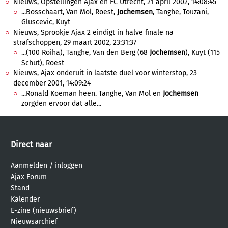
Nieuws, Opstellingen Ajax en FC Utrecht, 21 april 2002, 14:08:45
...Bosschaart, Van Mol, Roest,
Jochemsen
, Tanghe, Touzani,
Gluscevic, Kuyt
Nieuws, Sprookje Ajax 2 eindigt in halve finale na
strafschoppen, 29 maart 2002, 23:31:37
...(100 Roiha), Tanghe, Van den Berg (68
Jochemsen
), Kuyt (115
Schut), Roest
Nieuws, Ajax onderuit in laatste duel voor winterstop, 23
december 2001, 14:09:24
...Ronald Koeman heen. Tanghe, Van Mol en
Jochemsen
zorgden ervoor dat alle...
Direct naar
Aanmelden
/
inloggen
Ajax Forum
Stand
Kalender
E-zine (nieuwsbrief)
Nieuwsarchief