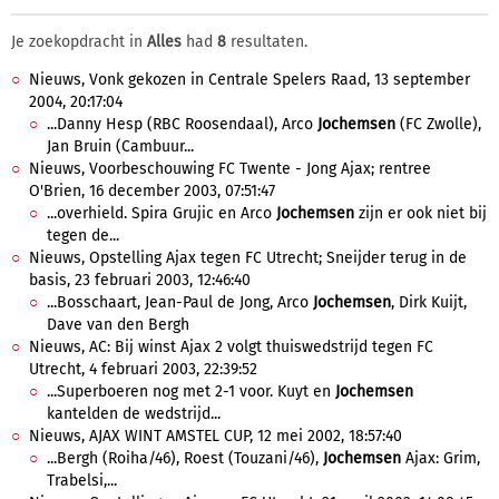
Je zoekopdracht in
Alles
had
8
resultaten.
Nieuws, Vonk gekozen in Centrale Spelers Raad, 13 september
2004, 20:17:04
...Danny Hesp (RBC Roosendaal), Arco
Jochemsen
(FC Zwolle),
Jan Bruin (Cambuur...
Nieuws, Voorbeschouwing FC Twente - Jong Ajax; rentree
O'Brien, 16 december 2003, 07:51:47
...overhield. Spira Grujic en Arco
Jochemsen
zijn er ook niet bij
tegen de...
Nieuws, Opstelling Ajax tegen FC Utrecht; Sneijder terug in de
basis, 23 februari 2003, 12:46:40
...Bosschaart, Jean-Paul de Jong, Arco
Jochemsen
, Dirk Kuijt,
Dave van den Bergh
Nieuws, AC: Bij winst Ajax 2 volgt thuiswedstrijd tegen FC
Utrecht, 4 februari 2003, 22:39:52
...Superboeren nog met 2-1 voor. Kuyt en
Jochemsen
kantelden de wedstrijd...
Nieuws, AJAX WINT AMSTEL CUP, 12 mei 2002, 18:57:40
...Bergh (Roiha/46), Roest (Touzani/46),
Jochemsen
Ajax: Grim,
Trabelsi,...