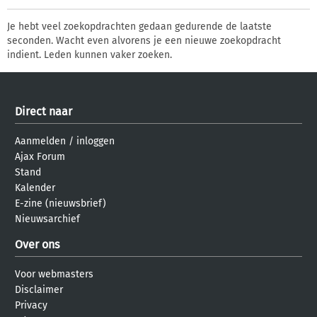
Je hebt veel zoekopdrachten gedaan gedurende de laatste
seconden. Wacht even alvorens je een nieuwe zoekopdracht
indient. Leden kunnen vaker zoeken.
Direct naar
Aanmelden
/
inloggen
Ajax Forum
Stand
Kalender
E-zine (nieuwsbrief)
Nieuwsarchief
Over ons
Voor webmasters
Disclaimer
Privacy