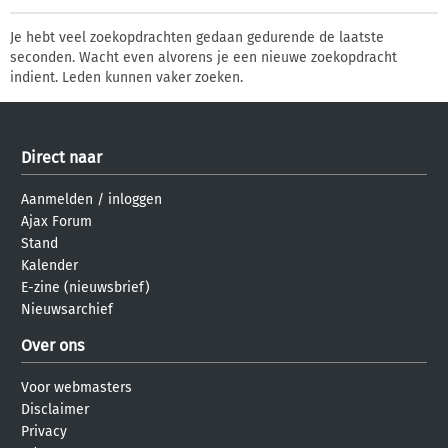
Je hebt veel zoekopdrachten gedaan gedurende de laatste
seconden. Wacht even alvorens je een nieuwe zoekopdracht
indient. Leden kunnen vaker zoeken.
Direct naar
Aanmelden
/
inloggen
Ajax Forum
Stand
Kalender
E-zine (nieuwsbrief)
Nieuwsarchief
Over ons
Voor webmasters
Disclaimer
Privacy