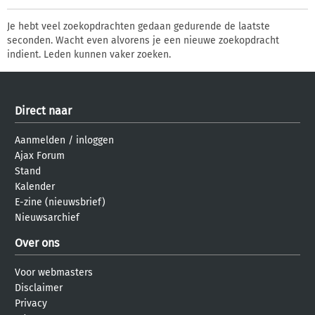
Je hebt veel zoekopdrachten gedaan gedurende de laatste
seconden. Wacht even alvorens je een nieuwe zoekopdracht
indient. Leden kunnen vaker zoeken.
Direct naar
Aanmelden
/
inloggen
Ajax Forum
Stand
Kalender
E-zine (nieuwsbrief)
Nieuwsarchief
Over ons
Voor webmasters
Disclaimer
Privacy