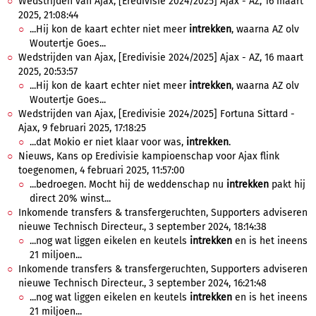
Wedstrijden van Ajax, [Eredivisie 2024/2025] Ajax - AZ, 16 maart
2025, 21:08:44
...Hij kon de kaart echter niet meer
intrekken
, waarna AZ olv
Woutertje Goes...
Wedstrijden van Ajax, [Eredivisie 2024/2025] Ajax - AZ, 16 maart
2025, 20:53:57
...Hij kon de kaart echter niet meer
intrekken
, waarna AZ olv
Woutertje Goes...
Wedstrijden van Ajax, [Eredivisie 2024/2025] Fortuna Sittard -
Ajax, 9 februari 2025, 17:18:25
...dat Mokio er niet klaar voor was,
intrekken
.
Nieuws, Kans op Eredivisie kampioenschap voor Ajax flink
toegenomen, 4 februari 2025, 11:57:00
...bedroegen. Mocht hij de weddenschap nu
intrekken
pakt hij
direct 20% winst...
Inkomende transfers & transfergeruchten, Supporters adviseren
nieuwe Technisch Directeur., 3 september 2024, 18:14:38
...nog wat liggen eikelen en keutels
intrekken
en is het ineens
21 miljoen...
Inkomende transfers & transfergeruchten, Supporters adviseren
nieuwe Technisch Directeur., 3 september 2024, 16:21:48
...nog wat liggen eikelen en keutels
intrekken
en is het ineens
21 miljoen...