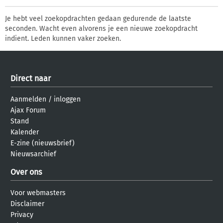
Je hebt veel zoekopdrachten gedaan gedurende de laatste
seconden. Wacht even alvorens je een nieuwe zoekopdracht
indient. Leden kunnen vaker zoeken.
Direct naar
Aanmelden
/
inloggen
Ajax Forum
Stand
Kalender
E-zine (nieuwsbrief)
Nieuwsarchief
Over ons
Voor webmasters
Disclaimer
Privacy