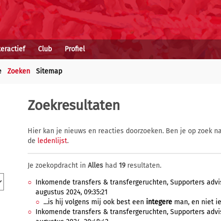
teractief
Club
Profiel
e
Zoeken
Sitemap
Zoekresultaten
Hier kan je nieuws en reacties doorzoeken. Ben je op zoek na
de
ledenlijst
.
Je zoekopdracht in
Alles
had
19
resultaten.
Inkomende transfers & transfergeruchten, Supporters advis
augustus 2024, 09:35:21
...is hij volgens mij ook best een
integere
man, en niet ie
Inkomende transfers & transfergeruchten, Supporters advis