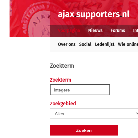
Voorpagina
Nieuws
Forums
In
Over ons
Social
Ledenlijst
Wie onlin
Zoekterm
Zoekterm
Zoekgebied