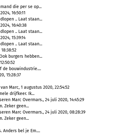
mand die per se op...
024, 16:50:11
open .. Laat staan...
2024, 16:40:38
open .. Laat staan...
024, 15:39:14
open .. Laat staan...
 18:38:52
Ook burgers hebben...
12:50:52
f de bouwindustrie....
0, 15:28:37
van Marc, 1 augustus 2020, 22:54:52
ele drijfkeer. Ik...
ren Marc Overmars., 24 juli 2020, 14:45:29
. Zeker geen...
eren Marc Overmars., 24 juli 2020, 08:28:39
. Zeker geen...
. Anders bel je Em....