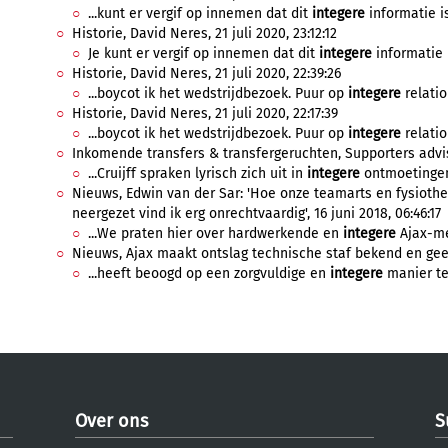
...kunt er vergif op innemen dat dit
integere
informatie is
Historie, David Neres, 21 juli 2020, 23:12:12
Je kunt er vergif op innemen dat dit
integere
informatie i
Historie, David Neres, 21 juli 2020, 22:39:26
...boycot ik het wedstrijdbezoek. Puur op
integere
relation
Historie, David Neres, 21 juli 2020, 22:17:39
...boycot ik het wedstrijdbezoek. Puur op
integere
relation
Inkomende transfers & transfergeruchten, Supporters advis
...Cruijff spraken lyrisch zich uit in
integere
ontmoetingen.
Nieuws, Edwin van der Sar: 'Hoe onze teamarts en fysioth
neergezet vind ik erg onrechtvaardig', 16 juni 2018, 06:46:17
...We praten hier over hardwerkende en
integere
Ajax-me
Nieuws, Ajax maakt ontslag technische staf bekend en geeft
...heeft beoogd op een zorgvuldige en
integere
manier te 
Over ons
S