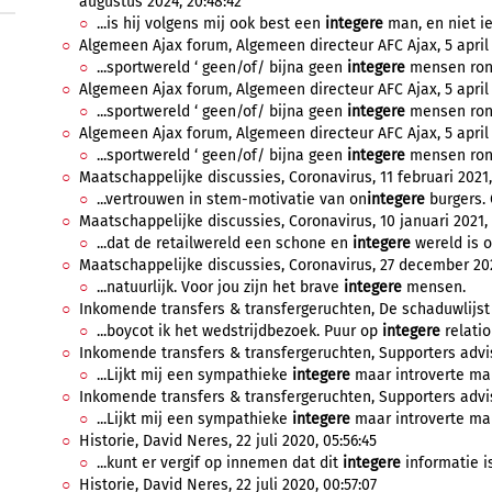
augustus 2024, 20:48:42
...is hij volgens mij ook best een
integere
man, en niet ie
Algemeen Ajax forum, Algemeen directeur AFC Ajax, 5 april 2
...sportwereld ‘ geen/of/ bijna geen
integere
mensen rondl
Algemeen Ajax forum, Algemeen directeur AFC Ajax, 5 april 
...sportwereld ‘ geen/of/ bijna geen
integere
mensen rondl
Algemeen Ajax forum, Algemeen directeur AFC Ajax, 5 april 2
...sportwereld ‘ geen/of/ bijna geen
integere
mensen rondl
Maatschappelijke discussies, Coronavirus, 11 februari 2021,
...vertrouwen in stem-motivatie van on
integere
burgers. 
Maatschappelijke discussies, Coronavirus, 10 januari 2021, 
...dat de retailwereld een schone en
integere
wereld is o
Maatschappelijke discussies, Coronavirus, 27 december 202
...natuurlijk. Voor jou zijn het brave
integere
mensen.
Inkomende transfers & transfergeruchten, De schaduwlijst 
...boycot ik het wedstrijdbezoek. Puur op
integere
relation
Inkomende transfers & transfergeruchten, Supporters advise
...Lijkt mij een sympathieke
integere
maar introverte man
Inkomende transfers & transfergeruchten, Supporters advis
...Lijkt mij een sympathieke
integere
maar introverte man
Historie, David Neres, 22 juli 2020, 05:56:45
...kunt er vergif op innemen dat dit
integere
informatie is
Historie, David Neres, 22 juli 2020, 00:57:07