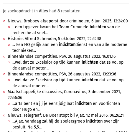
Je zoekopdracht in
Alles
had
8
resultaten.
Nieuws, Brobbey afgeperst door criminelen, 6 juni 2025, 12:24:00
...een tipgever kwam het Team Criminele
Inlichten
van de
recherche al snel...
Historie, Alfred Schreuder, 5 oktober 2022, 22:52:18
... Een HQ gelijk aan een
inlichten
dienst en van alle moderne
technieken...
Binnenlandse competities, PSV, 26 augustus 2022, 16:01:16
...wel dat ze Excelsior op tijd kunnen
inlichten
dat ze vol op
de aanval moeten...
Binnenlandse competities, PSV, 26 augustus 2022, 13:23:36
...wel dat ze Excelsior op tijd kunnen
inlichten
dat ze vol op
de aanval moeten...
Maatschappelijke discussies, Coronavirus, 3 december 2021,
22:56:06
...arts bent en jij je eenzijdig laat
inlichten
en voorlichten
door Hugo en...
Nieuws, Telegraaf: De Boer stopt bij Ajax, 12 mei 2016, 06:26:21
...Ajax. Vandaag zal hij de spelersgroep
inlichten
over zijn
besluit. Na 5,5...