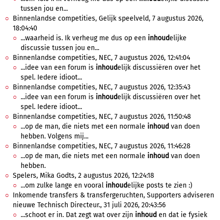
tussen jou en...
Binnenlandse competities, Gelijk speelveld, 7 augustus 2026,
18:04:40
...waarheid is. Ik verheug me dus op een
inhoud
elijke
discussie tussen jou en...
Binnenlandse competities, NEC, 7 augustus 2026, 12:41:04
...idee van een forum is
inhoud
elijk discussiëren over het
spel. Iedere idioot...
Binnenlandse competities, NEC, 7 augustus 2026, 12:35:43
...idee van een forum is
inhoud
elijk discussiëren over het
spel. Iedere idioot...
Binnenlandse competities, NEC, 7 augustus 2026, 11:50:48
...op de man, die niets met een normale
inhoud
van doen
hebben. Volgens mij...
Binnenlandse competities, NEC, 7 augustus 2026, 11:46:28
...op de man, die niets met een normale
inhoud
van doen
hebben.
Spelers, Mika Godts, 2 augustus 2026, 12:24:18
...om zulke lange en vooral
inhoud
elijke posts te zien :)
Inkomende transfers & transfergeruchten, Supporters adviseren
nieuwe Technisch Directeur., 31 juli 2026, 20:43:56
...schoot er in. Dat zegt wat over zijn
inhoud
en dat ie fysiek