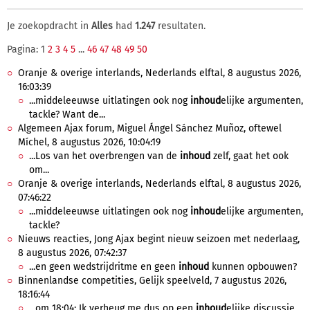
Je zoekopdracht in
Alles
had
1.247
resultaten.
Pagina: 1
2
3
4
5
...
46
47
48
49
50
Oranje & overige interlands, Nederlands elftal, 8 augustus 2026,
16:03:39
...middeleeuwse uitlatingen ook nog
inhoud
elijke argumenten,
tackle? Want de...
Algemeen Ajax forum, Miguel Ángel Sánchez Muñoz, oftewel
Míchel, 8 augustus 2026, 10:04:19
...Los van het overbrengen van de
inhoud
zelf, gaat het ook
om...
Oranje & overige interlands, Nederlands elftal, 8 augustus 2026,
07:46:22
...middeleeuwse uitlatingen ook nog
inhoud
elijke argumenten,
tackle?
Nieuws reacties, Jong Ajax begint nieuw seizoen met nederlaag,
8 augustus 2026, 07:42:37
...en geen wedstrijdritme en geen
inhoud
kunnen opbouwen?
Binnenlandse competities, Gelijk speelveld, 7 augustus 2026,
18:16:44
...om 18:04: Ik verheug me dus op een
inhoud
elijke discussie