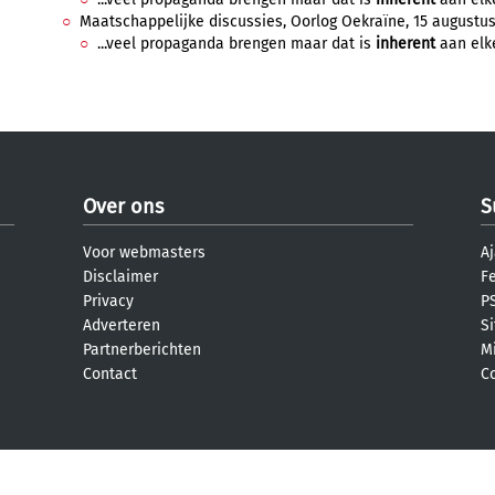
Maatschappelijke discussies, Oorlog Oekraïne, 15 augustus 
...veel propaganda brengen maar dat is
inherent
aan elke
Over ons
S
Voor webmasters
Aj
Disclaimer
F
Privacy
PS
Adverteren
S
Partnerberichten
M
Contact
C