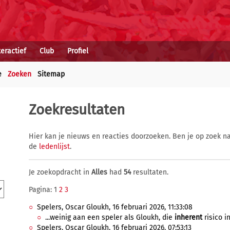
teractief
Club
Profiel
e
Zoeken
Sitemap
Zoekresultaten
Hier kan je nieuws en reacties doorzoeken. Ben je op zoek na
de
ledenlijst
.
Je zoekopdracht in
Alles
had
54
resultaten.
Pagina: 1
2
3
Spelers, Oscar Gloukh, 16 februari 2026, 11:33:08
...weinig aan een speler als Gloukh, die
inherent
risico in
Spelers, Oscar Gloukh, 16 februari 2026, 07:53:13