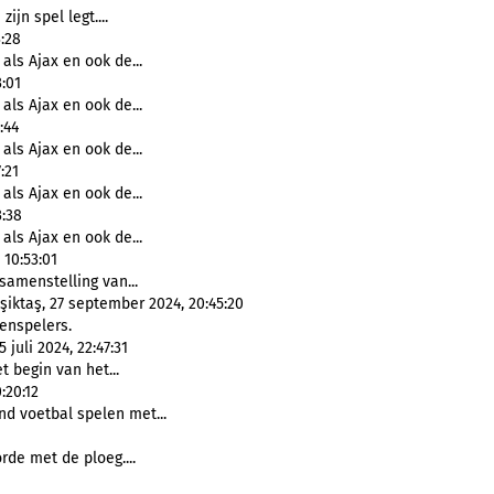
 zijn spel legt....
:28
als Ajax en ook de...
:01
als Ajax en ook de...
:44
als Ajax en ook de...
:21
als Ajax en ook de...
3:38
als Ajax en ook de...
 10:53:01
amenstelling van...
şiktaş, 27 september 2024, 20:45:20
enspelers.
juli 2024, 22:47:31
 begin van het...
:20:12
d voetbal spelen met...
orde met de ploeg....