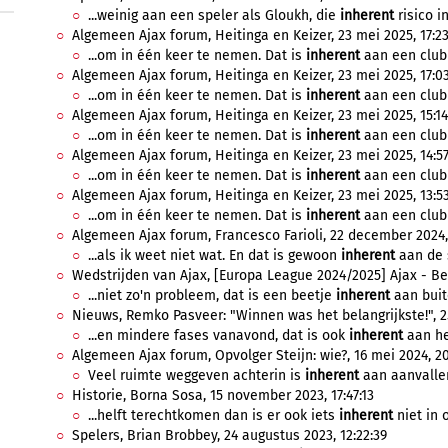
...weinig aan een speler als Gloukh, die
inherent
risico in
Algemeen Ajax forum, Heitinga en Keizer, 23 mei 2025, 17:23
...om in één keer te nemen. Dat is
inherent
aan een club 
Algemeen Ajax forum, Heitinga en Keizer, 23 mei 2025, 17:03
...om in één keer te nemen. Dat is
inherent
aan een club 
Algemeen Ajax forum, Heitinga en Keizer, 23 mei 2025, 15:14
...om in één keer te nemen. Dat is
inherent
aan een club 
Algemeen Ajax forum, Heitinga en Keizer, 23 mei 2025, 14:57
...om in één keer te nemen. Dat is
inherent
aan een club 
Algemeen Ajax forum, Heitinga en Keizer, 23 mei 2025, 13:5
...om in één keer te nemen. Dat is
inherent
aan een club 
Algemeen Ajax forum, Francesco Farioli, 22 december 2024,
...als ik weet niet wat. En dat is gewoon
inherent
aan de s
Wedstrijden van Ajax, [Europa League 2024/2025] Ajax - Be
...niet zo'n probleem, dat is een beetje
inherent
aan buit
Nieuws, Remko Pasveer: "Winnen was het belangrijkste!", 25 
...en mindere fases vanavond, dat is ook
inherent
aan het
Algemeen Ajax forum, Opvolger Steijn: wie?, 16 mei 2024, 20
Veel ruimte weggeven achterin is
inherent
aan aanvallen
Historie, Borna Sosa, 15 november 2023, 17:47:13
...helft terechtkomen dan is er ook iets
inherent
niet in 
Spelers, Brian Brobbey, 24 augustus 2023, 12:22:39