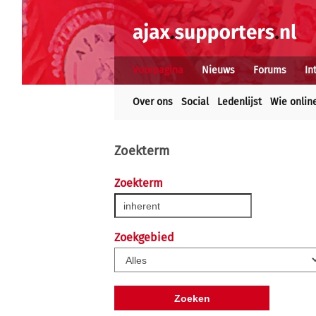
Voorpagina
Nieuws
Forums
In
Over ons
Social
Ledenlijst
Wie onlin
Zoekterm
Zoekterm
Zoekgebied