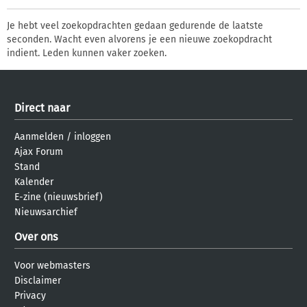
Je hebt veel zoekopdrachten gedaan gedurende de laatste
seconden. Wacht even alvorens je een nieuwe zoekopdracht
indient. Leden kunnen vaker zoeken.
Direct naar
Aanmelden
/
inloggen
Ajax Forum
Stand
Kalender
E-zine (nieuwsbrief)
Nieuwsarchief
Over ons
Voor webmasters
Disclaimer
Privacy