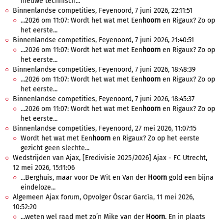
nieuwe technisch...
Binnenlandse competities, Feyenoord, 7 juni 2026, 22:11:51
...2026 om 11:07: Wordt het wat met Een
hoorn
en Rigaux? Zo op
het eerste...
Binnenlandse competities, Feyenoord, 7 juni 2026, 21:40:51
...2026 om 11:07: Wordt het wat met Een
hoorn
en Rigaux? Zo op
het eerste...
Binnenlandse competities, Feyenoord, 7 juni 2026, 18:48:39
...2026 om 11:07: Wordt het wat met Een
hoorn
en Rigaux? Zo op
het eerste...
Binnenlandse competities, Feyenoord, 7 juni 2026, 18:45:37
...2026 om 11:07: Wordt het wat met Een
hoorn
en Rigaux? Zo op
het eerste...
Binnenlandse competities, Feyenoord, 27 mei 2026, 11:07:15
Wordt het wat met Een
hoorn
en Rigaux? Zo op het eerste
gezicht geen slechte...
Wedstrijden van Ajax, [Eredivisie 2025/2026] Ajax - FC Utrecht,
12 mei 2026, 15:11:06
...Berghuis, maar voor De Wit en Van der
Hoorn
gold een bijna
eindeloze...
Algemeen Ajax forum, Opvolger Óscar García, 11 mei 2026,
10:52:20
...weten wel raad met zo’n Mike van der
Hoorn
. En in plaats