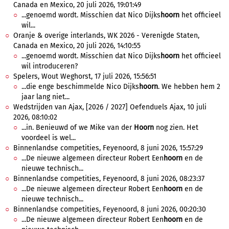
Canada en Mexico, 20 juli 2026, 19:01:49
...genoemd wordt. Misschien dat Nico Dijks
hoorn
het officieel
wil...
Oranje & overige interlands, WK 2026 - Verenigde Staten,
Canada en Mexico, 20 juli 2026, 14:10:55
...genoemd wordt. Misschien dat Nico Dijks
hoorn
het officieel
wil introduceren?
Spelers, Wout Weghorst, 17 juli 2026, 15:56:51
...die enge beschimmelde Nico Dijks
hoorn
. We hebben hem 2
jaar lang niet...
Wedstrijden van Ajax, [2026 / 2027] Oefenduels Ajax, 10 juli
2026, 08:10:02
...in. Benieuwd of we Mike van der
Hoorn
nog zien. Het
voordeel is wel...
Binnenlandse competities, Feyenoord, 8 juni 2026, 15:57:29
...De nieuwe algemeen directeur Robert Een
hoorn
en de
nieuwe technisch...
Binnenlandse competities, Feyenoord, 8 juni 2026, 08:23:37
...De nieuwe algemeen directeur Robert Een
hoorn
en de
nieuwe technisch...
Binnenlandse competities, Feyenoord, 8 juni 2026, 00:20:30
...De nieuwe algemeen directeur Robert Een
hoorn
en de