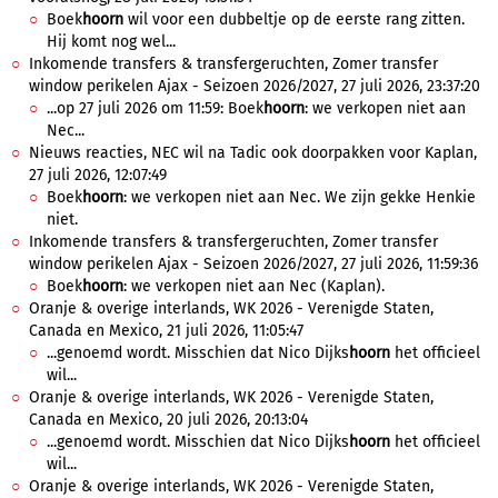
Boek
hoorn
wil voor een dubbeltje op de eerste rang zitten.
Hij komt nog wel...
Inkomende transfers & transfergeruchten, Zomer transfer
window perikelen Ajax - Seizoen 2026/2027, 27 juli 2026, 23:37:20
...op 27 juli 2026 om 11:59: Boek
hoorn
: we verkopen niet aan
Nec...
Nieuws reacties, NEC wil na Tadic ook doorpakken voor Kaplan,
27 juli 2026, 12:07:49
Boek
hoorn
: we verkopen niet aan Nec. We zijn gekke Henkie
niet.
Inkomende transfers & transfergeruchten, Zomer transfer
window perikelen Ajax - Seizoen 2026/2027, 27 juli 2026, 11:59:36
Boek
hoorn
: we verkopen niet aan Nec (Kaplan).
Oranje & overige interlands, WK 2026 - Verenigde Staten,
Canada en Mexico, 21 juli 2026, 11:05:47
...genoemd wordt. Misschien dat Nico Dijks
hoorn
het officieel
wil...
Oranje & overige interlands, WK 2026 - Verenigde Staten,
Canada en Mexico, 20 juli 2026, 20:13:04
...genoemd wordt. Misschien dat Nico Dijks
hoorn
het officieel
wil...
Oranje & overige interlands, WK 2026 - Verenigde Staten,